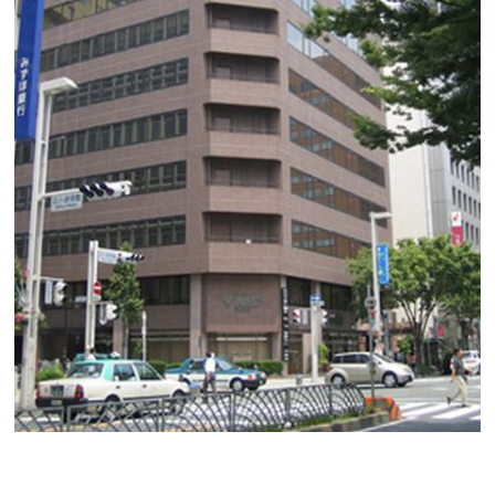
広小路ＹＭＤビル