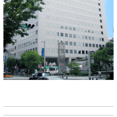
ＡＭＭＮＡＴビル
賃料：相談
面積：26.65坪