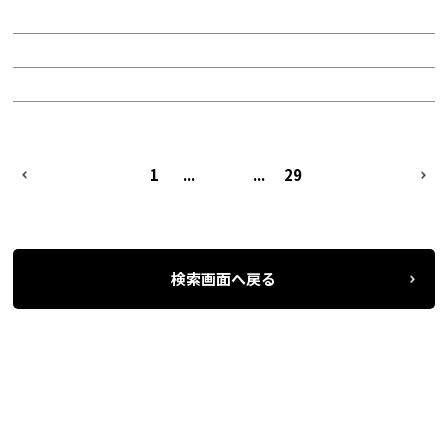
面積：16.31坪
階：3階
所在地：中区錦１
PREV
1
...
26
...
29
NEXT
検索画面へ戻る
名古屋の貸事務所・オフィス賃貸オフィスバンク
＞
条件検索
物件一覧
＞