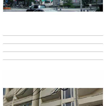
ＡＭＭＮＡＴビル
賃料：相談
面積：45.28坪
階：12階
所在地：中区栄１