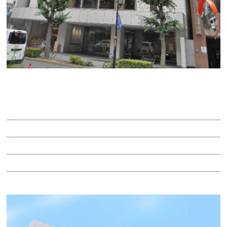
伏見第一ビル
賃料：
面積：75.08坪
階：7階
所在地：中区栄２