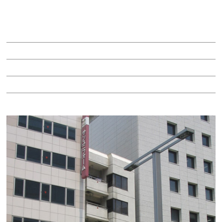
御幸本町ビル
賃料：4万9,500円
面積：3.50坪
階：3階
所在地：中区錦２