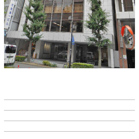
伏見第一ビル
賃料：相談
面積：93.86坪
階：9階
所在地：中区栄２