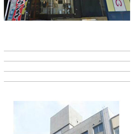
サン・フシミビル
賃料：9万9,000円
面積：13.42坪
階：4階
所在地：中区錦２