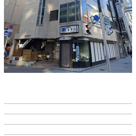
喜多八ビル
賃料：36万5,580円
面積：20.00坪
階：B1階
所在地：中区錦３