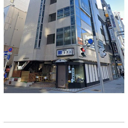
喜多八ビル
賃料：27万1,350円
面積：18.09坪