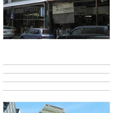
長者町相互ビル
賃料：3万5,000円
面積：5.49坪
階：2階
所在地：中区錦２