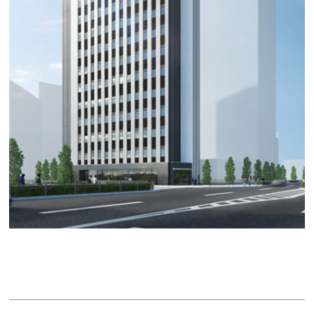
メイフィス金山駅前 (ＮＦＣ金山駅前ビル)
賃料：相談
面積：20.14坪