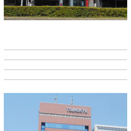
ＴＳＵＮＯＫＹＵ名古屋ビル（旧角久ビル）
賃料：12万9,500円
面積：9.26坪
階：7階
所在地：中区古渡町１８