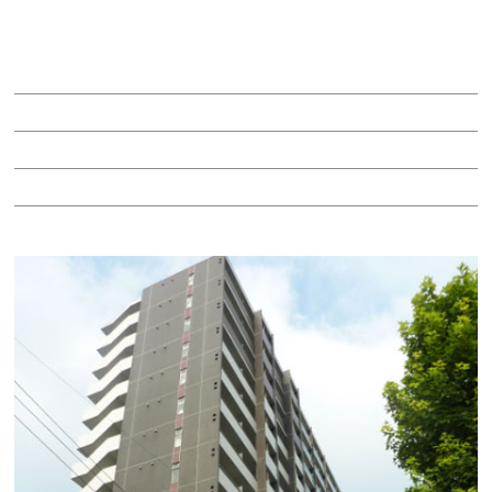
ＴＳＵＮＯＫＹＵ名古屋ビル（旧角久ビル）
賃料：12万9,500円
面積：9.26坪
階：3階
所在地：中区古渡町１８