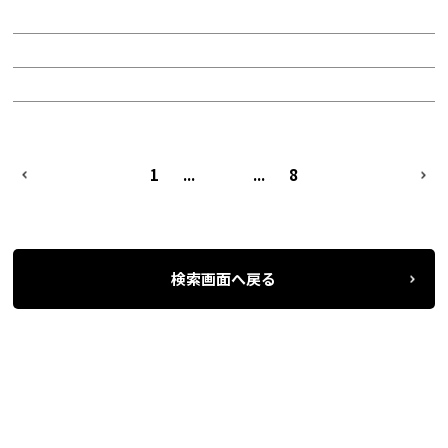
面積：133.50坪
階：1階
所在地：中区金山４
PREV
1
...
5
...
8
NEXT
検索画面へ戻る
名古屋の貸事務所・オフィス賃貸オフィスバンク
＞
条件検索
物件一覧
＞