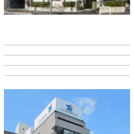
パックス金山（パームビル）
賃料：33万3,000円
面積：37.00坪
階：2階
所在地：中区金山２