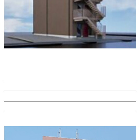
ｍ３ＢＵＩＬＤＩＮＧ
賃料：18万4,300円
面積：19.40坪
階：3階
所在地：中区古渡町