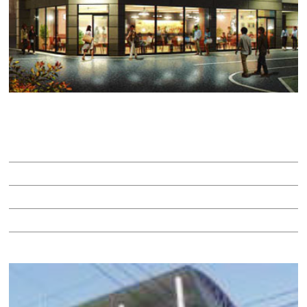
Ｃｅｌｅｎａ金山ビル
賃料：72万8,800円
面積：45.55坪
階：2階
所在地：中区金山４