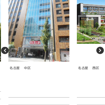
名古屋
中区
名古屋
西区
ＴＯＳＨＩＮ ＨＯＮＭＡＣＨ
ＢＩＺｒｉｕ
Ｉビル
ウムナゴヤ）
賃料：44万4,180円
賃料：相談
面積：40.38坪
面積：123.70坪