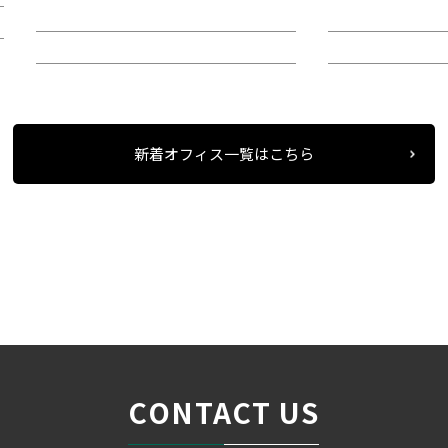
階：4階
階：6階
所在地：中区栄２
所在地：西区則
新着オフィス一覧はこちら
条件検索
物件一覧
＞
＞
＞
CONTACT US