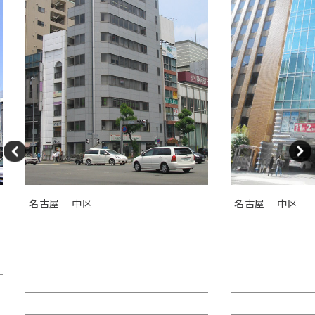
名古屋
中区
名古屋
中区
ＧＳ伏見センタービル（旧カト
ＴＯＳＨＩＮ
レヤ錦）
Ｉビル
賃料：相談
賃料：44万4,1
面積：26.89坪
面積：40.38坪