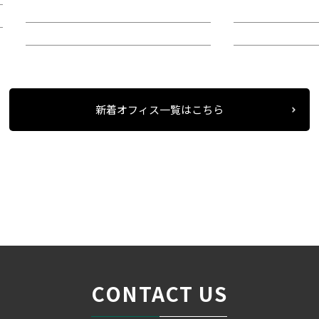
階：9階
階：4階
所在地：中区錦２
所在地：中区栄
新着オフィス一覧はこちら
条件検索
物件一覧
＞
＞
＞
CONTACT US