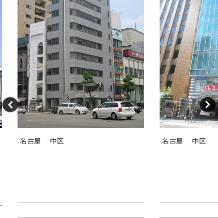
名古屋
中区
名古屋
中区
ＧＳ伏見センタービル（旧カト
ＴＯＳＨＩＮ
レヤ錦）
Ｉビル
賃料：相談
賃料：44万4,1
面積：26.89坪
面積：40.38坪