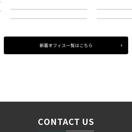
階：9階
階：4階
所在地：中区錦２
所在地：中区栄
新着オフィス一覧はこちら
条件検索
物件一覧
＞
＞
＞
CONTACT US