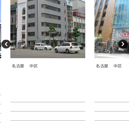
名古屋
中区
名古屋
中区
ＧＳ伏見センタービル（旧カト
ＴＯＳＨＩＮ
レヤ錦）
Ｉビル
賃料：相談
賃料：44万4,1
面積：26.89坪
面積：40.38坪
階：9階
階：4階
所在地：中区錦２
所在地：中区栄