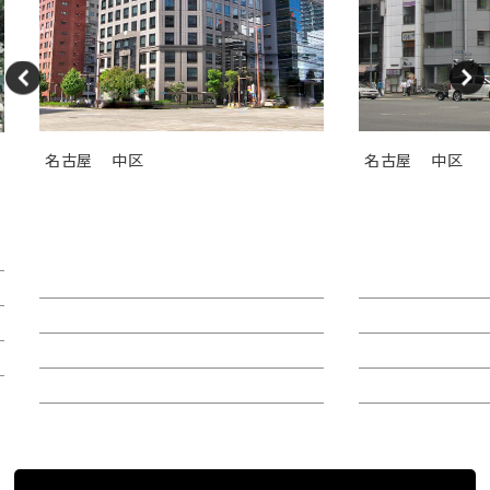
名古屋
中区
名古屋
中区
ＫＤＸ桜通ビル（旧中外東京海
ＧＳ伏見セン
上ビル）
レヤ錦）
賃料：
賃料：相談
面積：66.48坪
面積：26.89坪
階：10階
階：9階
所在地：中区丸の内３
所在地：中区錦