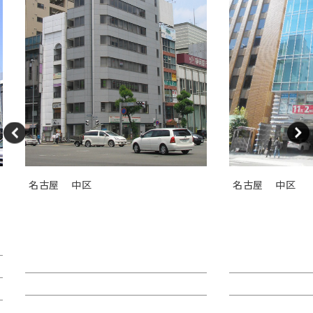
名古屋
中区
名古屋
中区
ＧＳ伏見センタービル（旧カト
ＴＯＳＨＩＮ
レヤ錦）
Ｉビル
賃料：相談
賃料：44万4,1
面積：26.89坪
面積：40.38坪
階：9階
階：4階