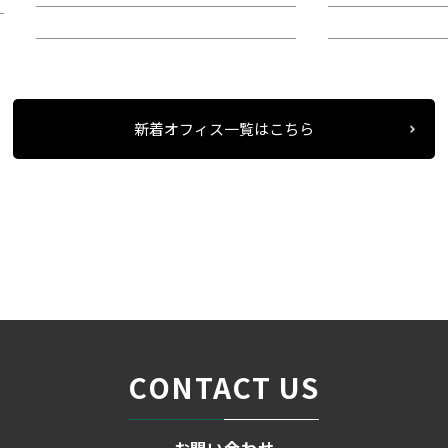
所在地：中区錦２
所在地：中区栄
新着オフィス一覧はこちら
条件検索
物件一覧
ナカモビル
＞
＞
＞
CONTACT US