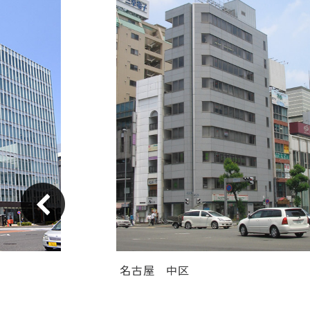
名古屋
中区
ＧＳ伏見センタービル（旧カト