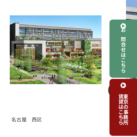
お問合せはこちら
賃貸はこちら
東京の事務所
名古屋
西区
名
ＢＩＺｒｉｕｍ名古屋（ビズリウ
Ｊ