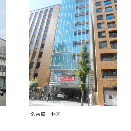
名古屋
中区
レ
ＴＯＳＨＩＮ ＨＯＮＭＡＣＨＩ