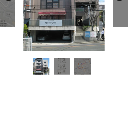
所在地
千種区星ヶ丘元町１４
面積
4階／18.80坪