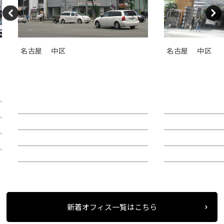
名古屋
中区
名古屋
中区
ＧＳ伏見センタービル（旧カト
ＴＯＳＨＩＮ
レヤ錦）
Ｉビル
賃料：相談
賃料：44万4,1
面積：26.89坪
面積：40.38坪
階：9階
階：4階
所在地：中区錦２
所在地：中区栄
新着オフィス一覧はこちら