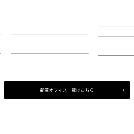
東
ＪＭＦビル名古屋錦０１（旧富
伏見フジビル
士ソフトビル）
賃料：31万5,9
賃料：相談
面積：22.57坪
面積：116.51坪
階：3階
階：3階
所在地：中区栄
所在地：中区錦１
新着オフィス一覧はこちら
条件検索
物件一覧
第４３オーシャンビル
＞
＞
＞