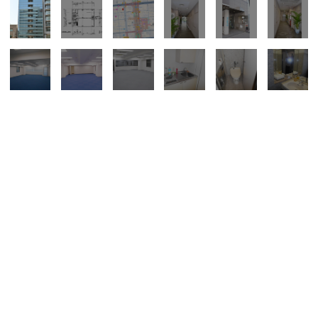
所在地
中区錦３
面積
2階／25.00坪
賃料
相談
共益費：相談
敷金／礼金：相談／