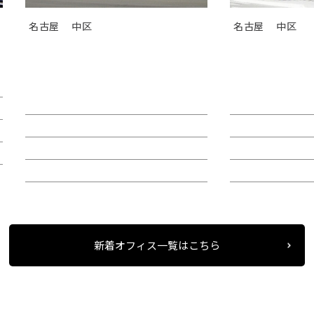
名古屋
中区
名古屋
中区
ＧＳ伏見センタービル（旧カト
ＴＯＳＨＩＮ
レヤ錦）
Ｉビル
賃料：相談
賃料：44万4,1
面積：26.89坪
面積：40.38坪
階：9階
階：4階
所在地：中区錦２
所在地：中区栄
新着オフィス一覧はこちら