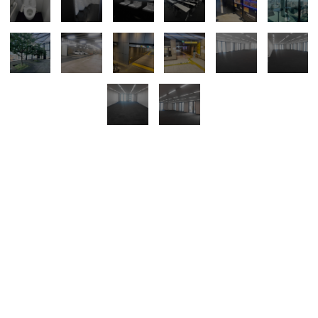
所在地
中区錦１
面積
16階／32.07坪
賃料
相談
共益費：相談