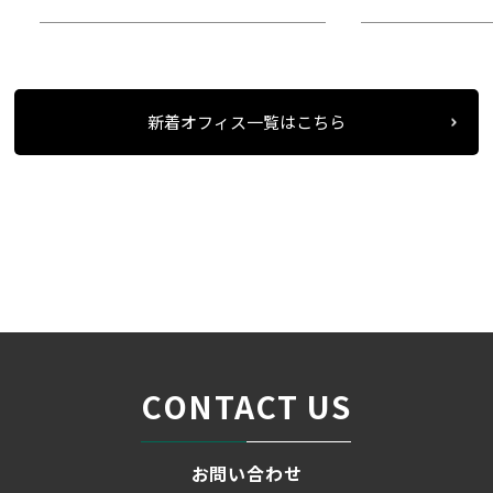
所在地：中区栄２
所在地：西区則
新着オフィス一覧はこちら
条件検索
物件一覧
名古屋若宮ビル
＞
＞
＞
CONTACT US
お問い合わせ