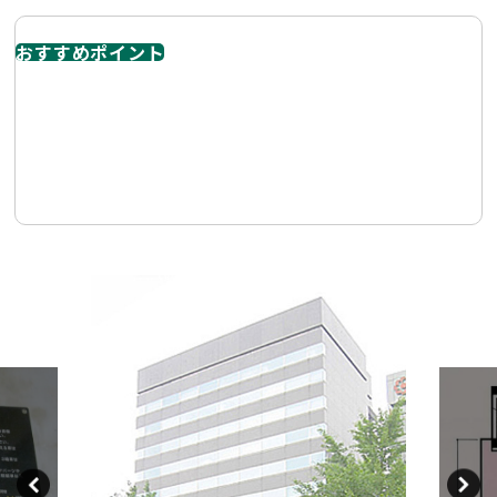
おすすめポイント
地下鉄名城線「矢場町」駅から非常に近く、栄駅へも徒歩
圏。若宮大通沿いで車移動もしやすく、名古屋高速JCTに
も近い立地です。2026年にリニューアル実施 共用部や設備
の更新により快適性が向上 築年数を感