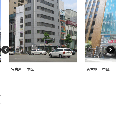
名古屋
中区
名古屋
中区
ＧＳ伏見センタービル（旧カト
ＴＯＳＨＩＮ
レヤ錦）
Ｉビル
賃料：相談
賃料：44万4,1
面積：26.89坪
面積：40.38坪
階：9階
階：4階