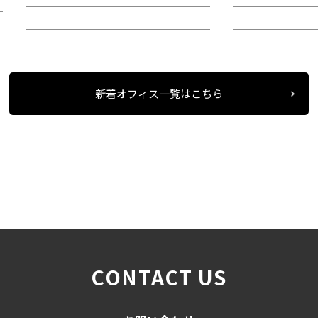
所在地：中区錦２
所在地：中区栄
新着オフィス一覧はこちら
条件検索
物件一覧
伏見ＩＴビル
＞
＞
＞
CONTACT US