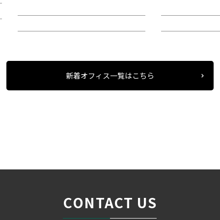
階：9階
階：4階
所在地：中区錦２
所在地：中区栄
新着オフィス一覧はこちら
条件検索
物件一覧
＞
＞
＞
CONTACT US