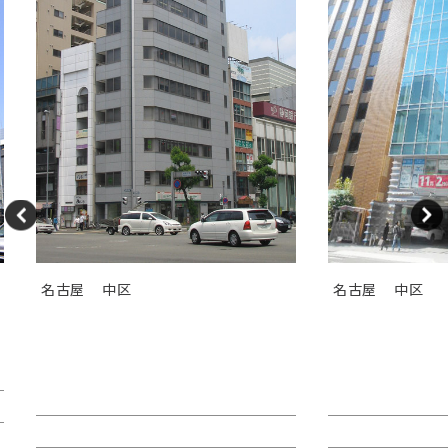
名古屋
中区
名古屋
中区
ＧＳ伏見センタービル（旧カト
ＴＯＳＨＩＮ
レヤ錦）
Ｉビル
賃料：相談
賃料：44万4,1
面積：26.89坪
面積：40.38坪