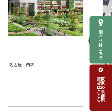
お問合せはこちら
名古屋
西区
名
ＢＩＺｒｉｕｍ名古屋（ビズリウ
Ｊ
賃貸はこちら
東京の事務所
ムナゴヤ）
ソ
賃料：相談
賃
面積：123.70坪
面積
階：6階
階