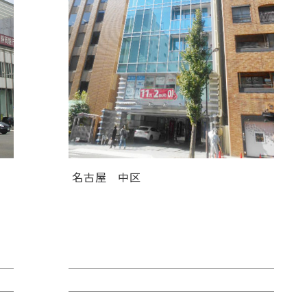
名古屋
中区
レ
ＴＯＳＨＩＮ ＨＯＮＭＡＣＨＩ
ビル
賃料：44万4,180円
面積：40.38坪
階：4階