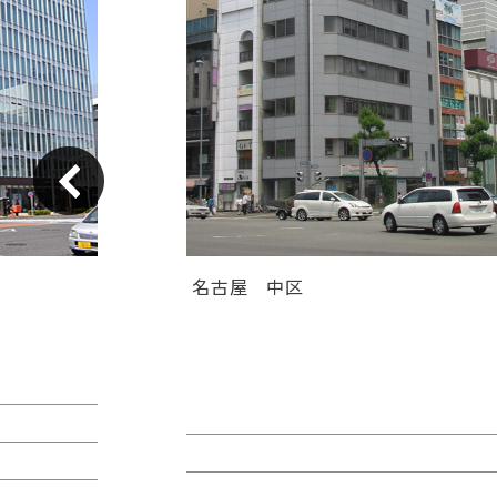
名古屋
中区
ＧＳ伏見センタービル（旧カト
ヤ錦）
賃料：相談
面積：26.89坪
階：9階