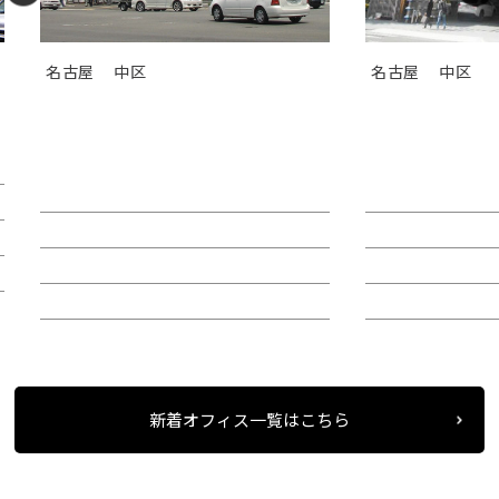
名古屋
中区
名古屋
中区
ＧＳ伏見センタービル（旧カト
ＴＯＳＨＩＮ
レヤ錦）
Ｉビル
賃料：相談
賃料：44万4,1
面積：26.89坪
面積：40.38坪
階：9階
階：4階
所在地：中区錦２
所在地：中区栄
新着オフィス一覧はこちら