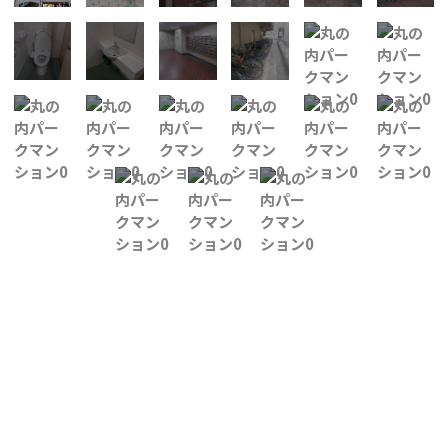
所在地
中区丸の内３
面積
4階／13.02坪
賃料
12万3,976円