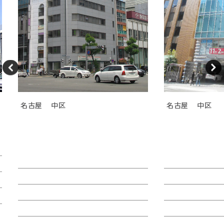
名古屋
中区
名古屋
中区
ＧＳ伏見センタービル（旧カト
ＴＯＳＨＩＮ
レヤ錦）
Ｉビル
賃料：相談
賃料：44万4,1
面積：26.89坪
面積：40.38坪
階：9階
階：4階
所在地：中区錦２
所在地：中区栄