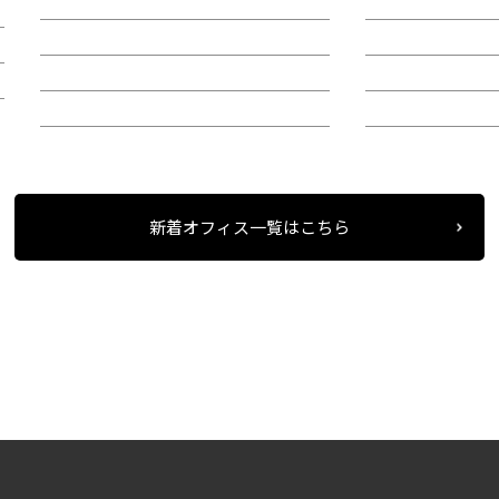
賃料：相談
賃料：44万4,1
面積：26.89坪
面積：40.38坪
階：9階
階：4階
所在地：中区錦２
所在地：中区栄
新着オフィス一覧はこちら
条件検索
物件一覧
カゴメビル
＞
＞
＞