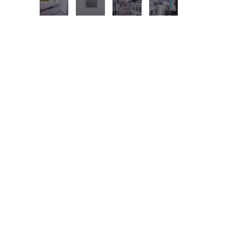
所在地
中区錦３
面積
11階／91.73坪
賃料
相談
共益費：27万5,190円
敷金／礼金：12ヶ月／
路線
地下鉄東山線 地下鉄名城線