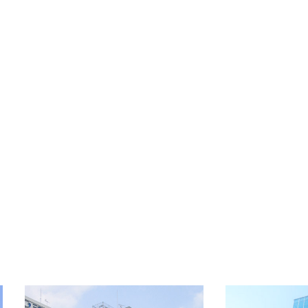
設備
空調設備：個別, EV設備:1基+非常用1基,
OA:有
備考
-
OFFICE INFORMATION
新着オフィス情報