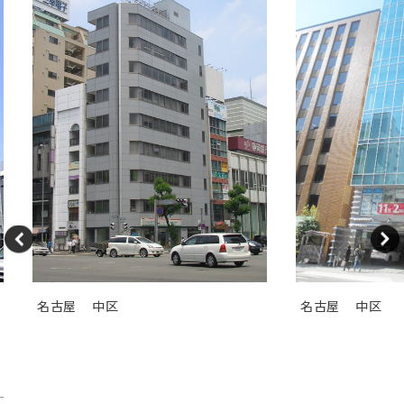
名古屋
中区
名古屋
中区
ＧＳ伏見センタービル（旧カト
ＴＯＳＨＩＮ
レヤ錦）
Ｉビル