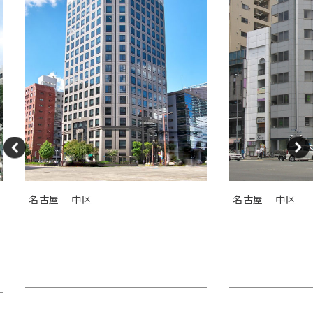
名古屋
中区
名古屋
中区
ＫＤＸ桜通ビル（旧中外東京海
ＧＳ伏見セン
上ビル）
レヤ錦）
賃料：
賃料：相談
面積：66.48坪
面積：26.89坪