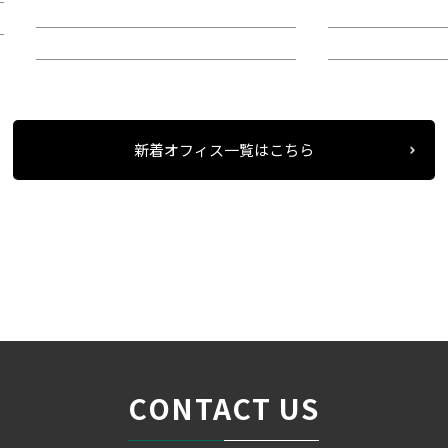
階：10階
階：9階
所在地：中区丸の内３
所在地：中区錦
新着オフィス一覧はこちら
条件検索
物件一覧
ワークビル丸の内
＞
＞
＞
CONTACT US