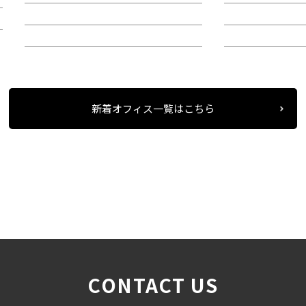
階：4階
階：6階
所在地：中区栄２
所在地：西区則
新着オフィス一覧はこちら
条件検索
物件一覧
フナハシビル
＞
＞
＞
CONTACT US