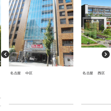
名古屋
中区
名古屋
西区
ＴＯＳＨＩＮ ＨＯＮＭＡＣＨ
ＢＩＺｒｉｕ
Ｉビル
ウムナゴヤ）
賃料：44万4,180円
賃料：相談
面積：40.38坪
面積：123.70坪