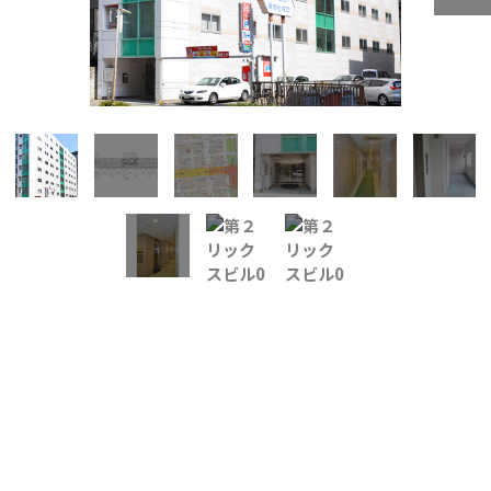
所在地
中区丸の内３
面積
4階／21.89坪