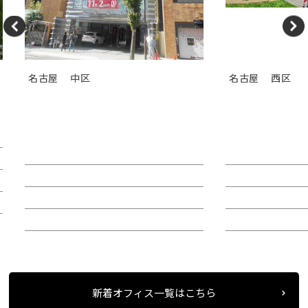
名古屋
中区
名古屋
西区
ＴＯＳＨＩＮ ＨＯＮＭＡＣＨ
ＢＩＺｒｉｕ
Ｉビル
ウムナゴヤ）
賃料：44万4,180円
賃料：相談
面積：40.38坪
面積：123.70坪
階：4階
階：6階
所在地：中区栄２
所在地：西区則
新着オフィス一覧はこちら