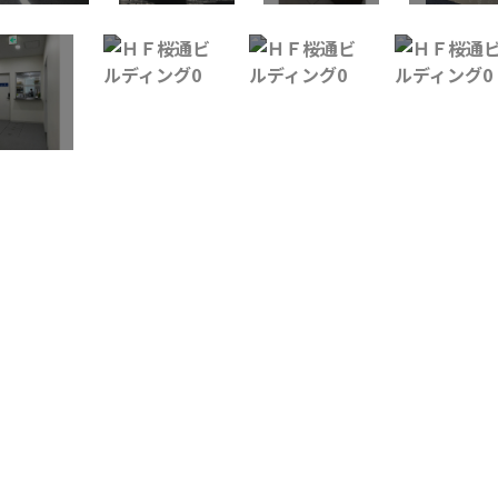
賃料
相談
共益費：16万3,120円
敷金／礼金：12ヶ月／