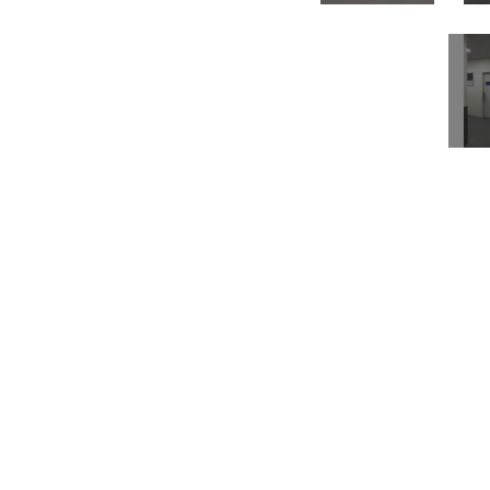
所在地
中区丸の内３
面積
4階／40.78坪