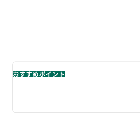
おすすめポイント
ハイグレードビルです。桜通沿いの角地立地で、
頻度が高い企業」「士業・IT・不動産・メーカ