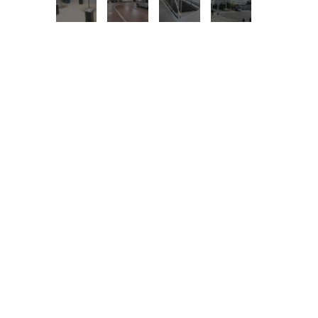
所在地
中区錦１
面積
10階／300.30坪
賃料
相談
共益費：相談
敷金／礼金：12ヶ月／
路線
地下鉄東山線 地下鉄鶴舞線