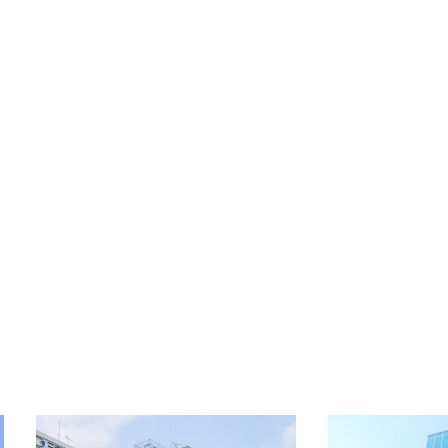
設備
空調設備：個別, EV設備:エレ4基（19人）,
OA:有
備考
-
OFFICE INFORMATION
新着オフィス情報