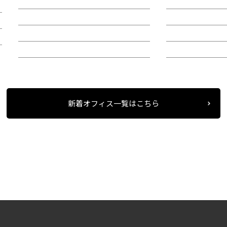
賃料：相談
賃料：44万4,1
面積：26.89坪
面積：40.38坪
階：9階
階：4階
所在地：中区錦２
所在地：中区栄
新着オフィス一覧はこちら
条件検索
物件一覧
グリーンビル
＞
＞
＞