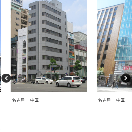
名古屋
中区
名古屋
中区
ＧＳ伏見センタービル（旧カト
ＴＯＳＨＩＮ
レヤ錦）
Ｉビル