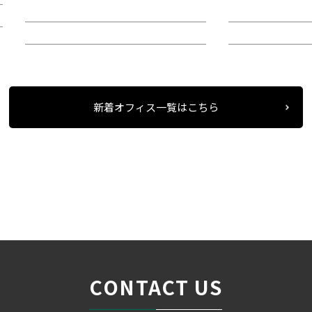
階：9階
階：4階
所在地：中区錦２
所在地：中区栄
新着オフィス一覧はこちら
条件検索
物件一覧
＞
＞
＞
CONTACT US