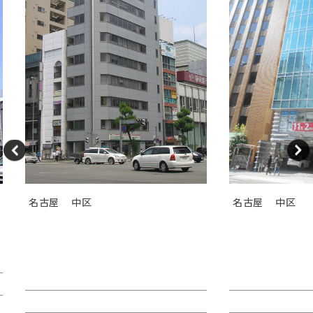
名古屋
中区
名古屋
中区
ＧＳ伏見センタービル（旧カト
ＴＯＳＨＩＮ
レヤ錦）
Ｉビル
賃料：相談
賃料：44万4,1
面積：26.89坪
面積：40.38坪