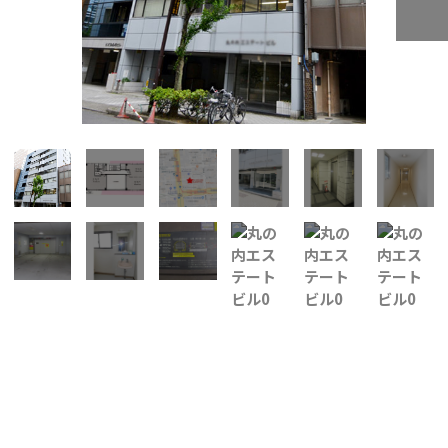
所在地
中区丸の内２
面積
2階／23.70坪