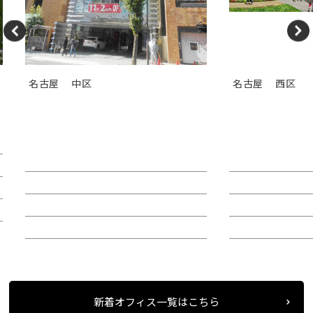
名古屋
中区
名古屋
西区
ＴＯＳＨＩＮ ＨＯＮＭＡＣＨ
ＢＩＺｒｉｕ
Ｉビル
ウムナゴヤ）
賃料：44万4,180円
賃料：相談
面積：40.38坪
面積：123.70坪
階：4階
階：6階
所在地：中区栄２
所在地：西区則
新着オフィス一覧はこちら