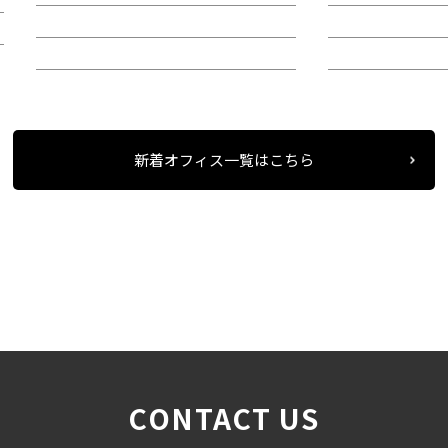
階：9階
階：4階
所在地：中区錦２
所在地：中区栄
新着オフィス一覧はこちら
条件検索
物件一覧
船橋本社ビル
＞
＞
＞
CONTACT US