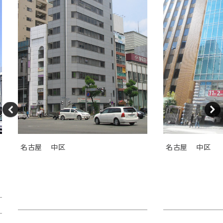
名古屋
中区
名古屋
中区
ＧＳ伏見センタービル（旧カト
ＴＯＳＨＩＮ
レヤ錦）
Ｉビル
賃料：相談
賃料：44万4,1
面積：26.89坪
面積：40.38坪