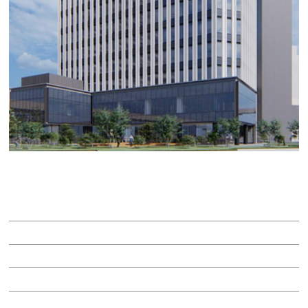
長谷工名駅南ビル
賃料：相談
面積：53.66坪
階：11階
所在地：中村区名駅南２