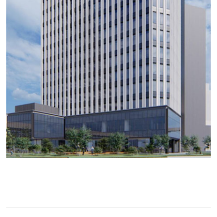
長谷工名駅南ビル
賃料：相談
面積：28.92坪