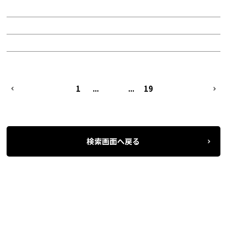
面積：16.01坪
階：5階
所在地：名東区一社1
PREV
1
...
3
...
19
NEXT
検索画面へ戻る
名古屋の貸事務所・オフィス賃貸オフィスバンク
＞
条件検索
物件一覧
＞