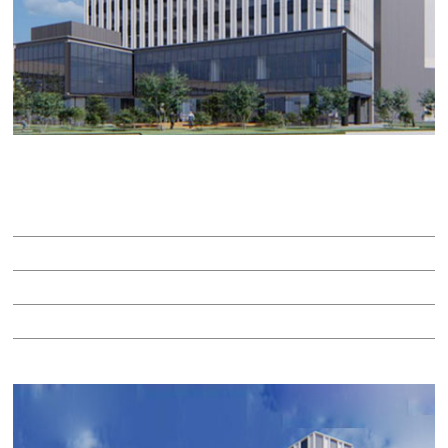
長谷工名駅南ビル
賃料：相談
面積：38.81坪
階：11階
所在地：中村区名駅南２