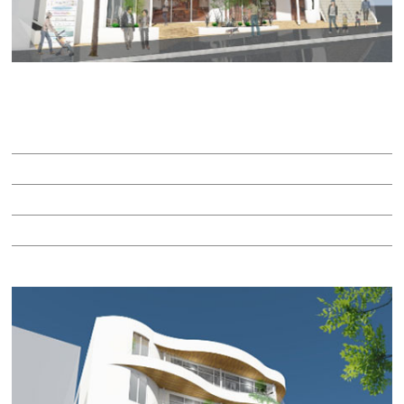
ｃｏｃｏ ｔｏｔｏｎｏ
賃料：相談
面積：51.79坪
階：8階
所在地：名東区一社1