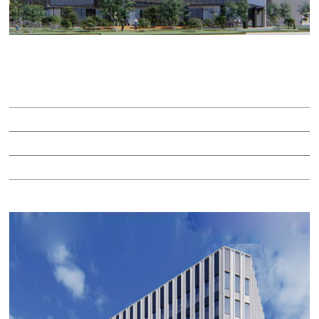
長谷工名駅南ビル
賃料：相談
面積：74.85坪
階：2階
所在地：中村区名駅南２