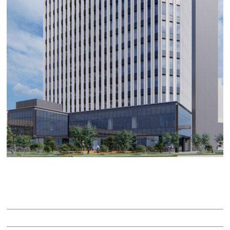
長谷工名駅南ビル
賃料：相談
面積：52.94坪