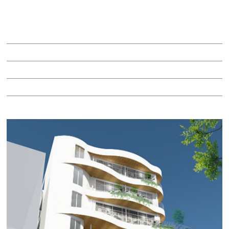
ｃｏｃｏ ｔｏｔｏｎｏ
賃料：相談
面積：51.79坪
階：7階
所在地：名東区一社1