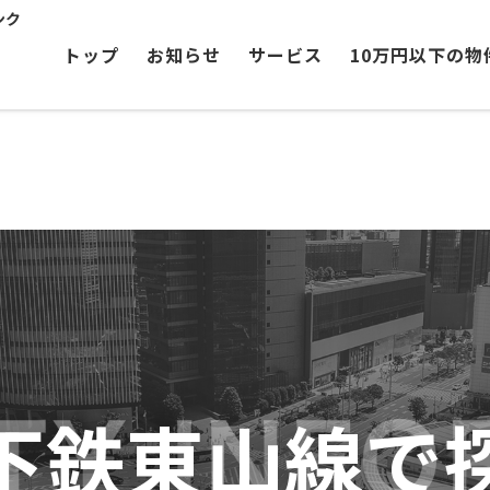
ンク
トップ
お知らせ
サービス
10万円以下の物
下鉄東山線で