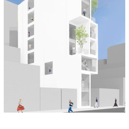
ＨＡＲＶＥＹ ＳＡＫＡＥ