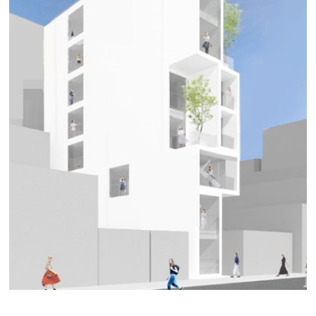
ＨＡＲＶＥＹ ＳＡＫＡＥ