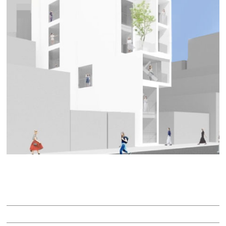
ＨＡＲＶＥＹ ＳＡＫＡＥ
賃料：47万909円
面積：20.89坪