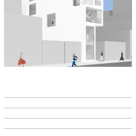
ＨＡＲＶＥＹ ＳＡＫＡＥ
賃料：12万5,454円
面積：6.56坪
階：4階
所在地：中区栄３