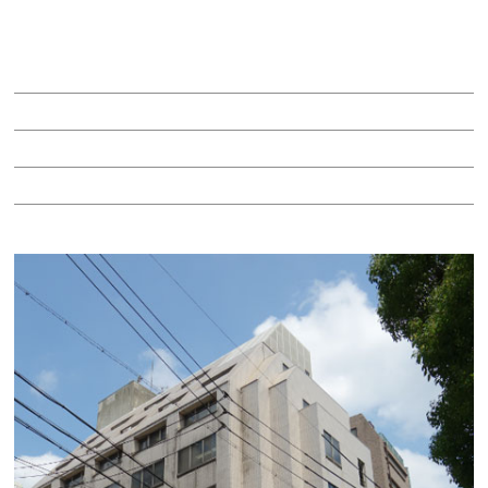
ＫＤＸ桜通ビル（旧中外東京海上ビル）
賃料：相談
面積：28.45坪
階：5階
所在地：中区丸の内３