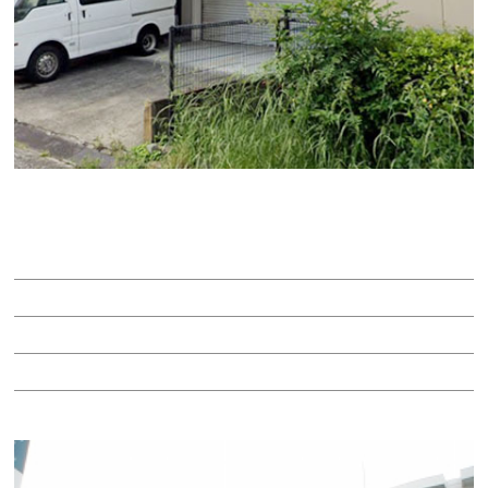
物件詳細 111326 一棟貸し
賃料：45万円
面積：36.17坪
階：1-2階
所在地：中区千代田