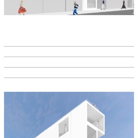
ＨＡＲＶＥＹ ＳＡＫＡＥ
賃料：14万9,090円
面積：6.56坪
階：3階
所在地：中区栄３