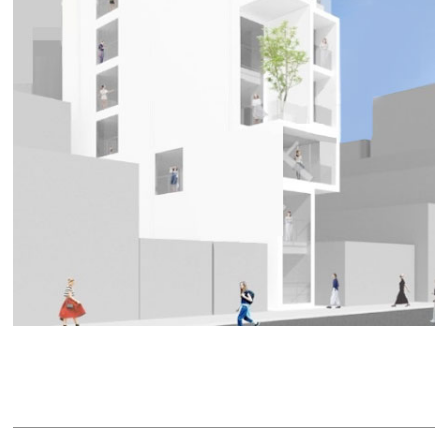
ＨＡＲＶＥＹ ＳＡＫＡＥ
賃料：14万9,090円
面積：6.56坪