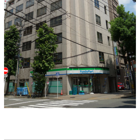
金山名藤ビル
賃料：22万3,723円