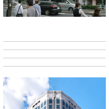
カミヤビル
賃料：20万6,100円
面積：22.90坪
階：5階
所在地：中区大須４