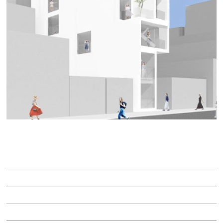
ＨＡＲＶＥＹ ＳＡＫＡＥ
賃料：53万3,636円
面積：17.62坪
階：1階
所在地：中区栄３