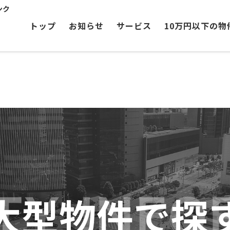
ンク
トップ
お知らせ
サービス
10万円以下の物
大型物件で探