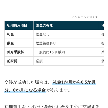
スクロールできます
初期費用項目
返金の有無
法
礼金
返金なし
任
敷金
返還義務あり
担
仲介手数料
一般的に1ヶ月以内
業
前家賃
必須
賃
交渉が成功した場合は、
礼金1か月から0.5か月
分、0か月になる場合
があります。
初期費用を下げたい場合は礼金を中心に交渉する