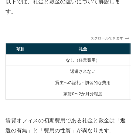
以下では、礼金と敷金の違いについて解説しま
す。
スクロールできます
項目
礼金
法的義務
なし（任意費用）
返還
返還されない
性質
貸主への謝礼・慣習的な費用
相場
家賃0〜2か月分程度
賃貸オフィスの初期費用である礼金と敷金は「返
還の有無」と「費用の性質」が異なります。