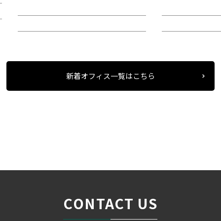
階：9階
階：4階
所在地：中区錦２
所在地：中区栄
新着オフィス一覧はこちら
条件検索
物件一覧
＞
＞
＞
CONTACT US