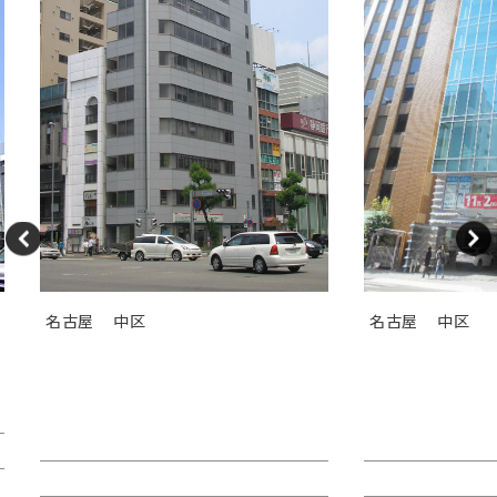
名古屋
中区
名古屋
中区
ＧＳ伏見センタービル（旧カト
ＴＯＳＨＩＮ
レヤ錦）
Ｉビル
賃料：相談
賃料：44万4,1
面積：26.89坪
面積：40.38坪