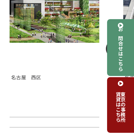
お問合せはこちら
名古屋
西区
名
ＢＩＺｒｉｕｍ名古屋（ビズリウ
Ｊ
賃貸はこちら
東京の事務所
ムナゴヤ）
ソ
賃料：相談
賃
面積：123.70坪
面積
階：6階
階