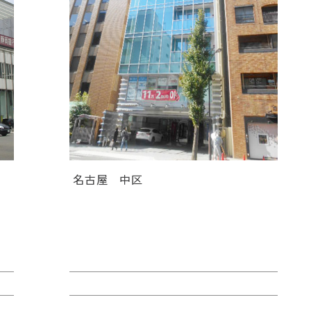
名古屋
中区
レ
ＴＯＳＨＩＮ ＨＯＮＭＡＣＨＩ
ビル
賃料：44万4,180円
面積：40.38坪
階：4階