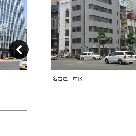
名古屋
中区
ＧＳ伏見センタービル（旧カト
ヤ錦）
賃料：相談
面積：26.89坪
階：9階