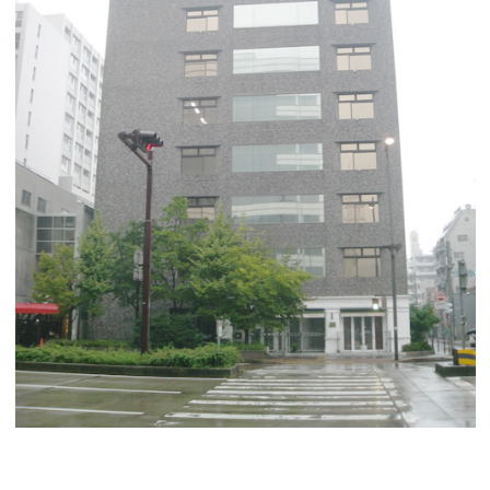
ｔｏｄａ ｂｕｉｌｄｉｎｇ