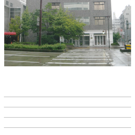
ｔｏｄａ ｂｕｉｌｄｉｎｇ
賃料：相談
面積：57.98坪
階：6階
所在地：東区泉１