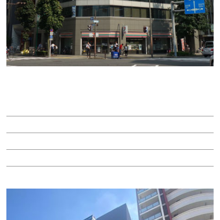
ライオン中駒ビル
賃料：25万1,640円
面積：20.97坪
階：2階
所在地：中区丸の内３