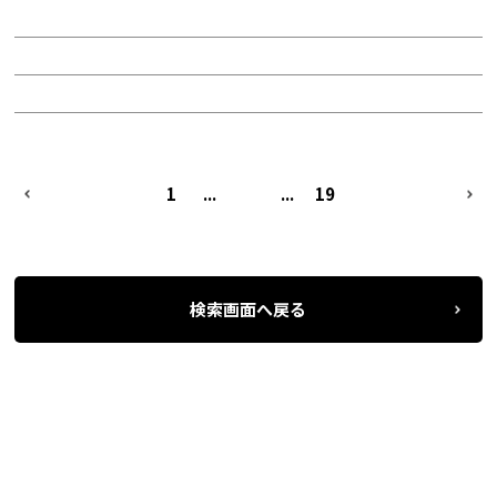
面積：237.28坪
階：8階
所在地：中区錦２
PREV
1
...
9
...
19
NEXT
検索画面へ戻る
名古屋の貸事務所・オフィス賃貸オフィスバンク
＞
条件検索
物件一覧
＞