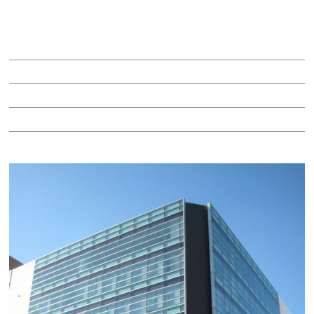
（仮称）丸の内テナントビル
賃料：90万円
面積：54.75坪
階：1-2階
所在地：中区丸の内３