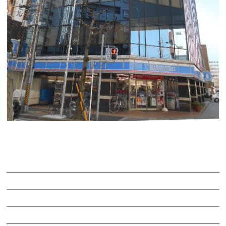
ソアービル泉
賃料：13万400円
面積：13.04坪
階：4階
所在地：東区泉１