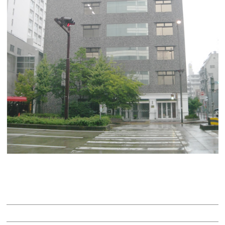
ｔｏｄａ ｂｕｉｌｄｉｎｇ
賃料：相談
面積：133.20坪