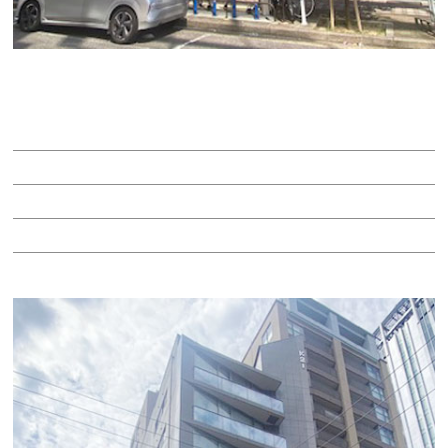
ロサンゼルスビル
賃料：24万4,240円
面積：30.53坪
階：3階
所在地：中区丸の内３