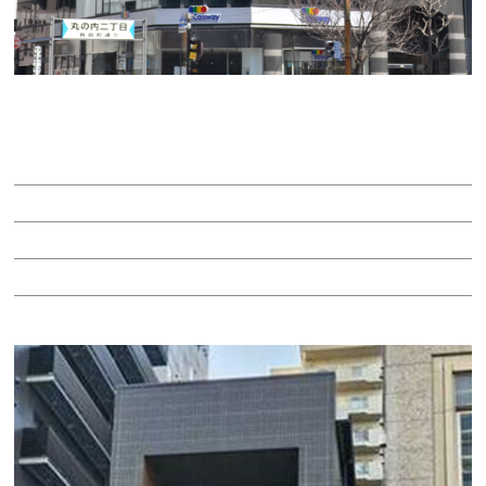
ＭＳ桜通
賃料：16万1,000円
面積：16.10坪
階：4階
所在地：中区丸の内２