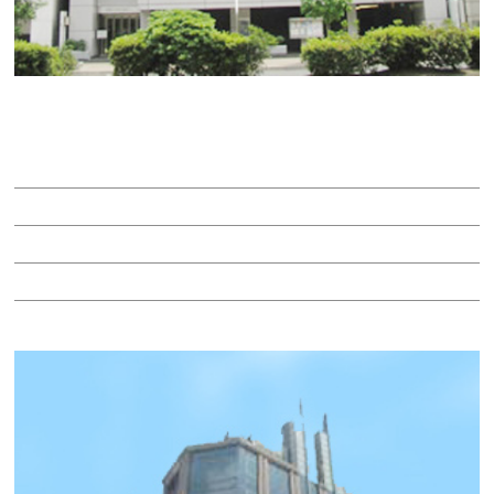
太陽生命名古屋ビル
賃料：相談
面積：72.61坪
階：6階
所在地：中区錦３