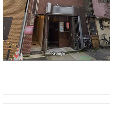
イトウビル
賃料：6万6,000円
面積：9.30坪
階：3階
所在地：東区泉１