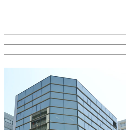
イマージュアールアベニュービル
賃料：120万円
面積：54.18坪
階：2階
所在地：東区東桜１