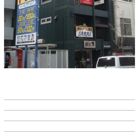
ビルフレンズ
賃料：39万円
面積：35.58坪
階：6-7階
所在地：東区東桜１