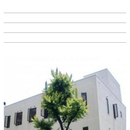
賃料：相談
面積：61.56坪
階：B1階
所在地：中区丸の内３