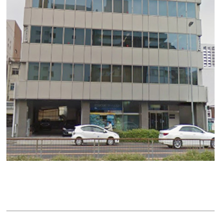
大津橋ビル
賃料：8万2,535円
面積：9.94坪