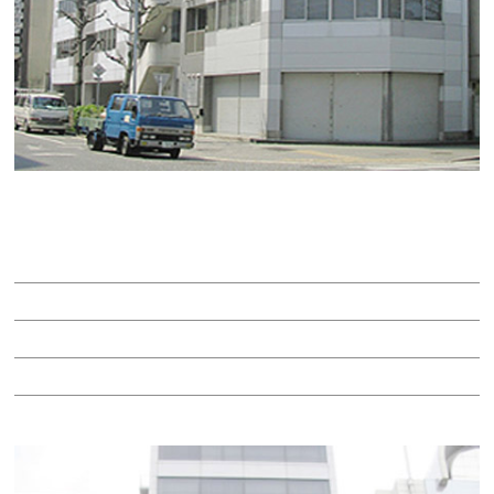
ＩＳＨ丸の内ビル
賃料：13万900円
面積：18.70坪
階：7階
所在地：中区丸の内３