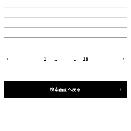
賃料：53万3,000円
面積：41.00坪
階：6階
所在地：中区丸の内３
PREV
1
...
11
...
19
NEXT
検索画面へ戻る
名古屋の貸事務所・オフィス賃貸オフィスバンク
＞