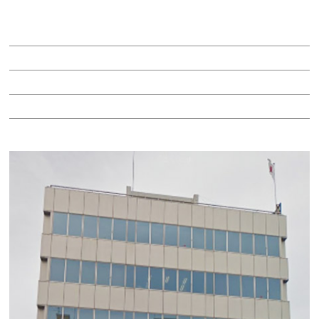
賃料：12万円
面積：14.97坪
階：3階
所在地：中区丸の内３