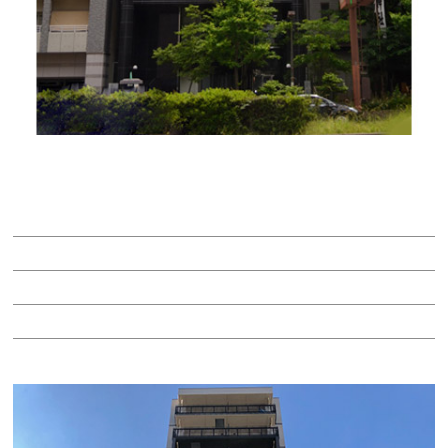
アイ高岳ビル
賃料：31万8,080円
面積：45.44坪
階：7階
所在地：東区東桜１