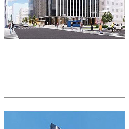
名古屋伏見Ｋフロンティア
賃料：相談
面積：38.18坪
階：3階
所在地：中区錦２