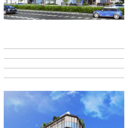
ＡＤＣ.ＢＬＤ ＭＡＲＵＮＯＵＣＨＩ
賃料：332万100円
面積：158.10坪
階：9階
所在地：中区丸の内２