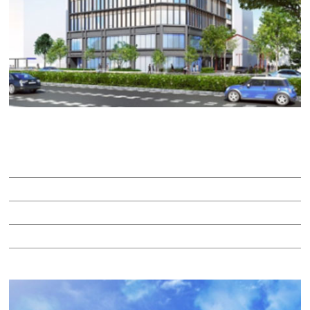
ＡＤＣ.ＢＬＤ ＭＡＲＵＮＯＵＣＨＩ
賃料：332万100円
面積：158.10坪
階：10階
所在地：中区丸の内２