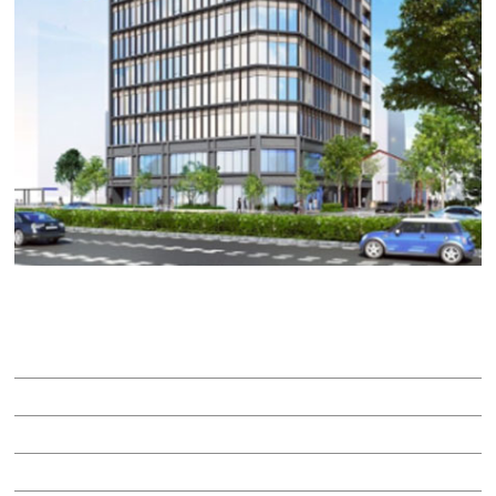
ＡＤＣ.ＢＬＤ ＭＡＲＵＮＯＵＣＨＩ
賃料：332万100円
面積：158.10坪
階：12階
所在地：中区丸の内２