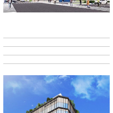
名古屋伏見Ｋフロンティア
賃料：相談
面積：38.18坪
階：3階
所在地：中区錦２