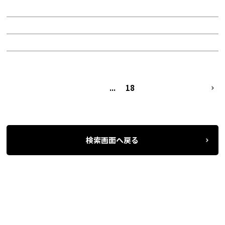
面積：446.45坪
階：11階
所在地：中区新栄町２
1
...
18
NEXT
検索画面へ戻る
名古屋の貸事務所・オフィス賃貸オフィスバンク
＞
条件検索
物件一覧
＞