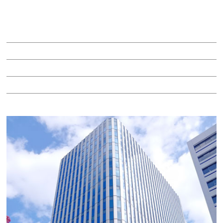
ＡＤＣ.ＢＬＤ ＭＡＲＵＮＯＵＣＨＩ
賃料：332万100円
面積：158.10坪
階：7階
所在地：中区丸の内２