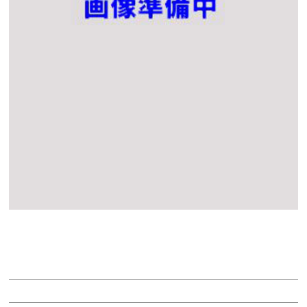
（仮）ＮＥＷＮＯ名古屋伏見ビル
賃料：相談
面積：173.46坪