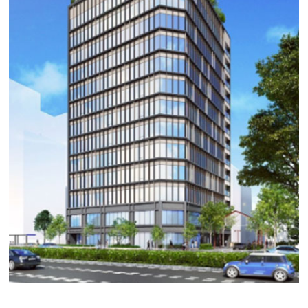
ＡＤＣ.ＢＬＤ ＭＡＲＵＮＯＵＣＨＩ