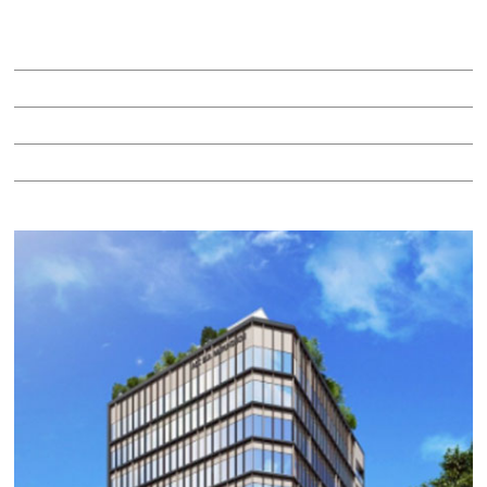
賃料：70万8,630円
面積：30.81坪
階：14階
所在地：中区丸の内２