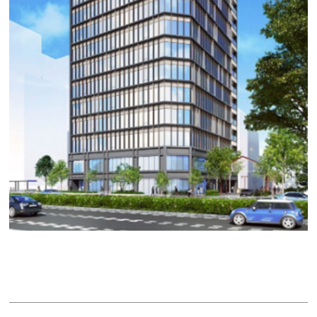
ＡＤＣ.ＢＬＤ ＭＡＲＵＮＯＵＣＨＩ
賃料：332万100円
面積：158.10坪