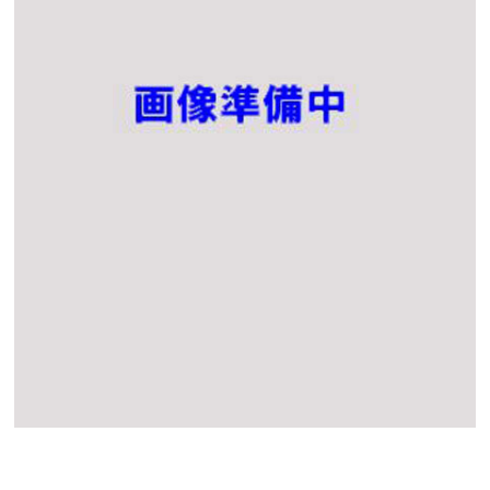
（仮）ＮＥＷＮＯ名古屋伏見ビル