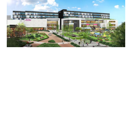
今までのオフィスワーカーの常識を超える、ハイブリッ
トオフィスをご紹介したいと思います。敷地総面積
57,000㎡に作られる超大型ビルです。
6階建規模で1階イオンモールを始め、医療、託児所、郵
便局、健康、食と様々なサービスを受けることができる
「ライフスタイルオフィス」がテーマになっておりま
す。専用のオフィスエントランスからエスカレーター、
エレベーターで4階オフィスフロアへの移動ができ、オフ
ィスワーカーは専用のセキュリティカードを使うことで