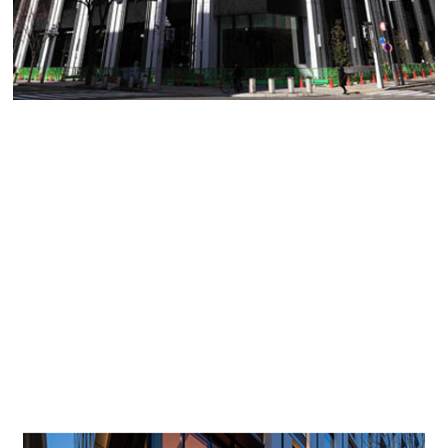
広小路クロスタワー
オフィス街中心の広小路通り・本町通りに面したラ
ンドマークタワー
伏見駅直結地下街まで徒歩３分、栄駅直結地下街ま
で徒歩４分の好立地に建つ、2018年3月に竣工した地
下１階付地上21階建の高層ビル。