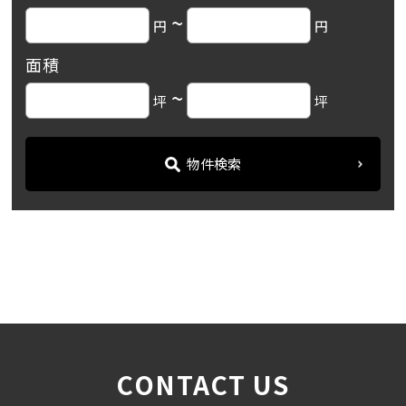
~
円
円
面積
~
坪
坪
物件検索
名古屋の貸事務所・オフィス賃貸オフィスバンク
＞
ブログ
「広小路クロスタワー」伏...
＞
CONTACT US