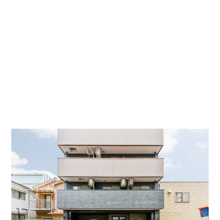
本日ご紹介する貸し事務所は貴重な名駅の1階事務所
物件
【シーズンコート名駅西】です。
もともと高齢者住宅だった物件をフルリノベーショ
ンしたため
新築のように見えます。
名古屋駅から徒歩7分にあり、前面駐車場がある1階
物件！
なかなか無いです。