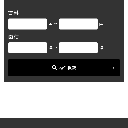
賃料
~
円
円
面積
~
坪
坪
物件検索
名古屋の貸事務所・オフィス賃貸オフィスバンク
＞
ブログ
「シーズンコート名駅西」...
＞