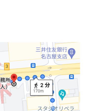
ました
【サンシャイン伏見】です。
舗フロアになっております。