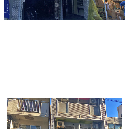
「TAC－１ビル」（タックワンビル）
JR中央本線「鶴舞駅」名大病院口徒歩３分！
名古屋
駅からJRで７分！
マンション６、７階メゾネット事務所区画！
事務所に最適！
エステサロン・ネイルサロン等の店
舗での利用も相談可能！