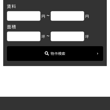
賃料
~
円
円
面積
~
坪
坪
物件検索
名古屋の貸事務所・オフィス賃貸オフィスバンク
＞
ブログ
「平和不動産名古屋伏見ビ...
＞