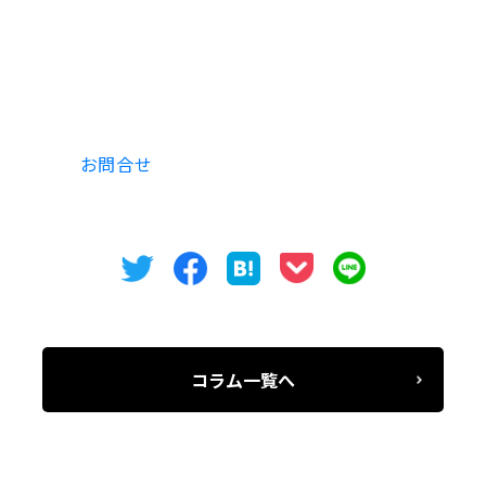
築１９７４年７月 １０階建 RC造
※事務所・店舗でのご使用の際は契約内容が異なる
場合がございます。
是非、
お問合せ
お待ちしております。
コラム一覧へ