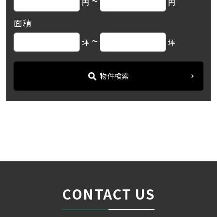
~
円
円
面積
~
坪
坪
物件検索
名古屋の貸事務所・オフィス賃貸オフィスバンク
＞
ブログ
「東栄ビル」中区栄の目抜...
＞
CONTACT US