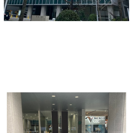
☆中区錦一丁目にある築2000年代で築浅物件のご
案内☆
名古屋駅より東山線だと「伏見駅」、桜通線だと
「丸の内駅」から
それぞれ徒歩圏内にある美築の貸
しオフィス物件になります。