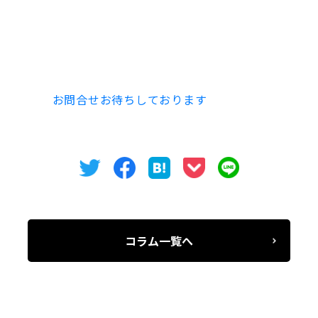
また、今回の貸しオフィス賃貸物件の募集区画の共
用部も
美装工事完了済みですのでご内見頂けると幸
いでございます。
是非、
お問合せお待ちしております
。
コラム一覧へ