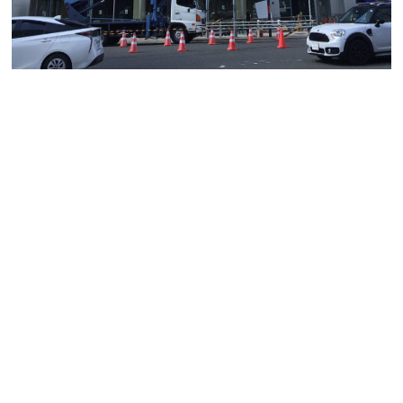
NEWNO名古屋駅西
名駅西口エリア、今春竣工の11階建新築物件のご紹
介です！
フロアー単位貸し、貸室112坪のビルになります。
事
務所、各種スクール、サービス店舗、クリニック等
に向いた物件で1階にコンビニエンスストアーが入居
しますので、ワーカーは勿論のことご来館いただいた
方にも大変便利なビルとなります。
前面ガラス張りで開放感があります！