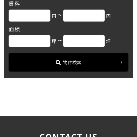
賃料
~
円
円
面積
~
坪
坪
物件検索
名古屋の貸事務所・オフィス賃貸オフィスバンク
＞
ブログ
「NEWNO名古屋駅西」名駅西...
＞
CONTACT US