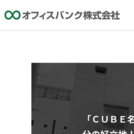
「ＣＵＢＥ
分の好立地