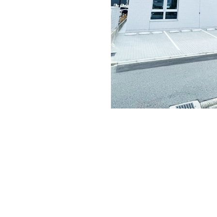
ＣＵＢＥ名駅
名駅西口エリア、昨年竣工した貸オフィス４階
デザイナーズオフィスで名古屋地区には少ない