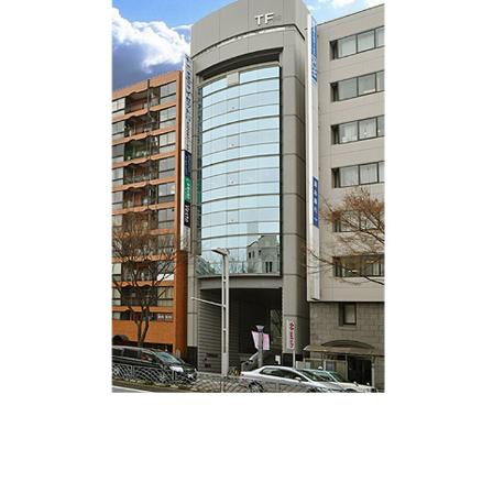
「TOSHIN広小路ビル」
地下鉄東山線 伏見駅 徒歩4分
大通りに面した好立