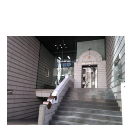
広小路通り沿い、広小路本町バス停すぐの好立地物
件です。