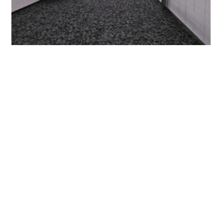
カーペットもフカフカで落ち着いた色合い。高級感
あふれています。
今回は
伏見駅徒歩約5分 「TOSHIN広小路本町ビル」をご
紹介しました。
大通りに面し、高級感あるエントランスから吹き抜
が続く大きな前面ガラス張りの1階区画は約24.5坪に
なります。