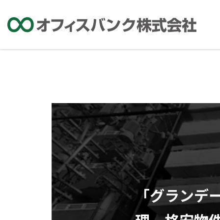
「グランデ
理 格安物